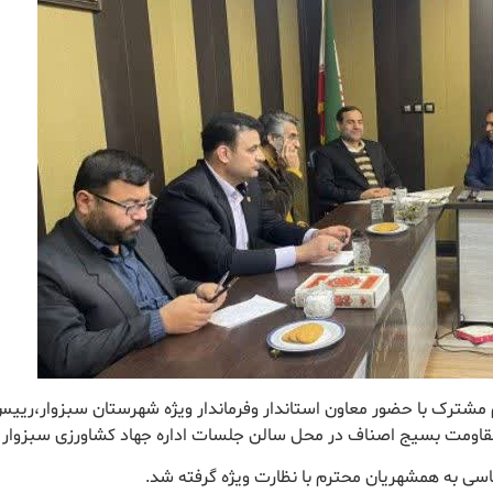
 مشترک با حضور معاون استاندار وفرماندار ویژه شهرستان سبزوار،ریی
قاومت بسیج اصناف در محل سالن جلسات اداره جهاد کشاورزی سبزوار بر
اسی به همشهریان محترم با نظارت ویژه گرفته شد.