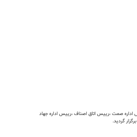
س اداره صمت ،رییس اتاق اصناف ،رییس اداره جهاد
گزار گردید.